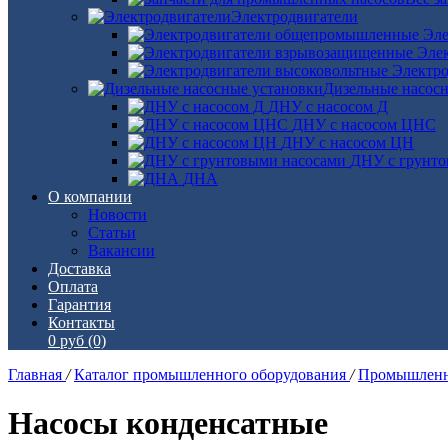
Электродвигатели
Эле
Эле
Электро
Дизельные насос
ДНУ с насосом Д
ДНУ с насосом ЦНС
ДНУ с насосом ЦН
ДНУ с грунто
ДНА
О компании
Новости
Статьи
Вакансии
Доставка
Оплата
Гарантия
Контакты
0 руб
(0)
Главная
/
Каталог промышленного оборудования
/
Промышленн
Насосы конденсатные