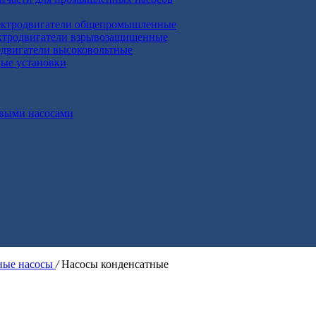
ктродвигатели общепромышленные
ктродвигатели взрывозащищенные
двигатели высоковольтные
ные установки
выми насосами
ые насосы
/
Насосы конденсатные