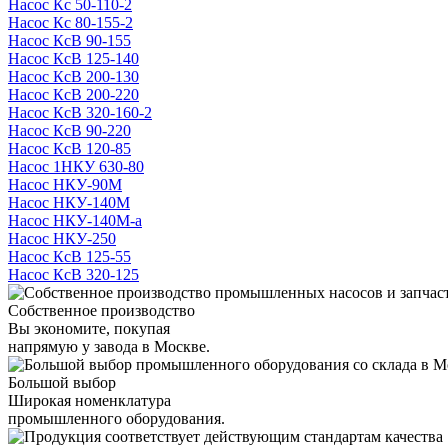
Насос Кс 50-110-2
Насос Кс 80-155-2
Насос КсВ 90-155
Насос КсВ 125-140
Насос КсВ 200-130
Насос КсВ 200-220
Насос КсВ 320-160-2
Насос КсВ 90-220
Насос КсВ 120-85
Насос 1НКУ 630-80
Насос НКУ-90М
Насос НКУ-140М
Насос НКУ-140М-а
Насос НКУ-250
Насос КсВ 125-55
Насос КсВ 320-125
Собственное производство
Вы экономите, покупая
напрямую у завода в Москве.
Большой выбор
Широкая номенклатура
промышленного оборудования.