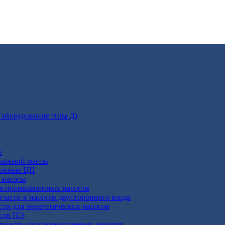
 оборудование типа Д)
е
умажной массы
бежные ЦН
 насосы
ля промышленных насосов
пчасти к насосам двустороннего входа
сти для энергетических насосов
осов ПЭ
апчасти для промышленных насосов