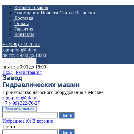
Каталог товаров
О компании
Новости
Статьи
Вакансии
Доставка
Оплата
Гарантия
Контакты
+7 (499) 322-76-27
zgm-prom@bk.ru
пн-пт: с 9:00 до 18:00
пн-пт: с 9:00 до 18:00
Вход
|
Регистрация
Производство насосного оборудования в Москве
zgm-prom@bk.ru
+7 (499) 322-76-27
Избранное
(
0
)
В корзине
Пусто