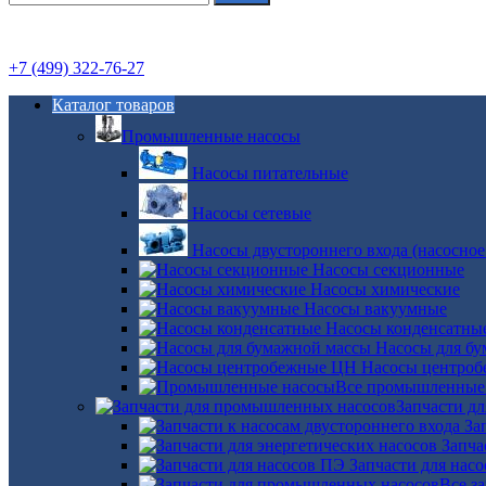
+7 (499) 322-76-27
Каталог товаров
Промышленные насосы
Насосы питательные
Насосы сетевые
Насосы двустороннего входа (насосное
Насосы секционные
Насосы химические
Насосы вакуумные
Насосы конденсатны
Насосы для б
Насосы центро
Все промышленные
Запчасти д
За
Запча
Запчасти для нас
Все з