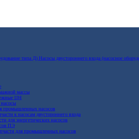
Насосы двустороннего входа (насосное оборуд
е
умажной массы
бежные ЦН
 насосы
ля промышленных насосов
пчасти к насосам двустороннего входа
сти для энергетических насосов
осов ПЭ
апчасти для промышленных насосов