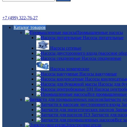
+7 (499) 322-76-27
Каталог товаров
Промышленные насосы
Насосы питательные
Насосы сетевые
Насосы секционные
Насосы химические
Насосы вакуумные
Насосы конденсатны
Насосы для б
Насосы центро
Все промышленные
Запчасти д
За
Запча
Запчасти для нас
Все з
Электродвигатели