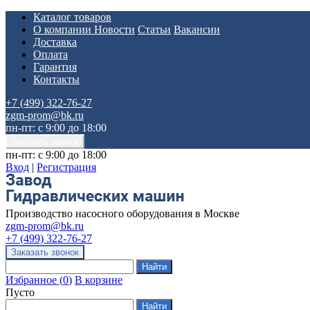
Каталог товаров
О компании
Новости
Статьи
Вакансии
Доставка
Оплата
Гарантия
Контакты
+7 (499) 322-76-27
zgm-prom@bk.ru
пн-пт: с 9:00 до 18:00
пн-пт: с 9:00 до 18:00
Вход
|
Регистрация
Производство насосного оборудования в Москве
zgm-prom@bk.ru
+7 (499) 322-76-27
Избранное
(
0
)
В корзине
Пусто