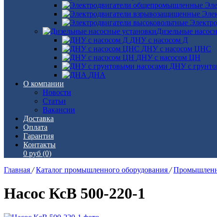
Эле
Эле
Электро
Дизельные насос
ДНУ с насосом Д
ДНУ с насосом ЦНС
ДНУ с насосом ЦН
ДНУ с грунто
ДНА
О компании
Новости
Статьи
Вакансии
Доставка
Оплата
Гарантия
Контакты
0 руб
(0)
Главная
/
Каталог промышленного оборудования
/
Промышленн
Насос КсВ 500-220-1