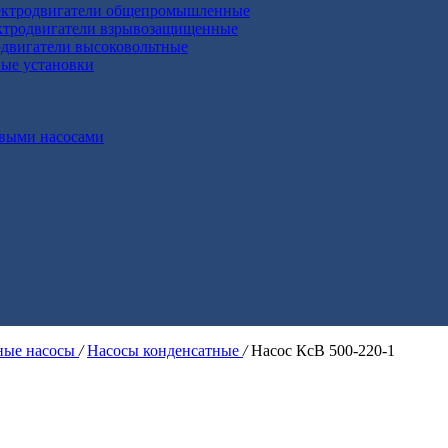
ктродвигатели общепромышленные
ктродвигатели взрывозащищенные
двигатели высоковольтные
ные установки
выми насосами
ые насосы
/
Насосы конденсатные
/
Насос КсВ 500-220-1