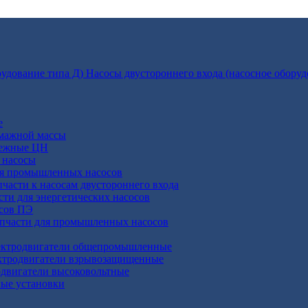
Насосы двустороннего входа (насосное оборуд
е
умажной массы
бежные ЦН
 насосы
ля промышленных насосов
пчасти к насосам двустороннего входа
сти для энергетических насосов
осов ПЭ
апчасти для промышленных насосов
ктродвигатели общепромышленные
ктродвигатели взрывозащищенные
двигатели высоковольтные
ные установки