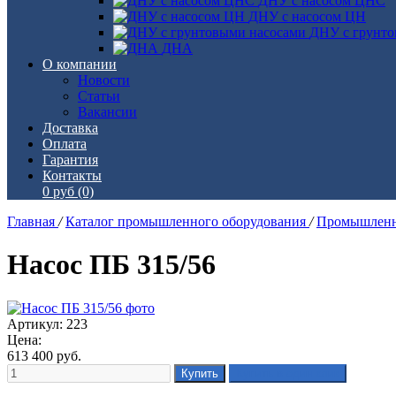
ДНУ с насосом ЦНС
ДНУ с насосом ЦН
ДНУ с грунто
ДНА
О компании
Новости
Статьи
Вакансии
Доставка
Оплата
Гарантия
Контакты
0 руб
(0)
Главная
/
Каталог промышленного оборудования
/
Промышленн
Насос ПБ 315/56
Артикул: 223
Цена:
613 400
руб.