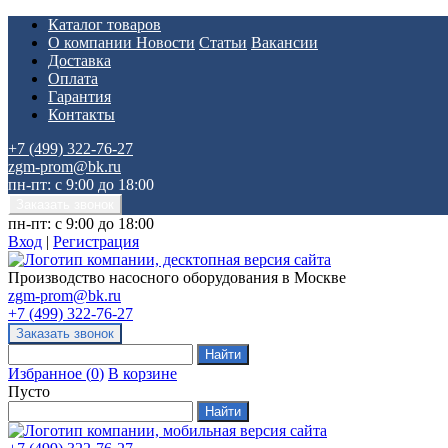
Каталог товаров
О компании
Новости
Статьи
Вакансии
Доставка
Оплата
Гарантия
Контакты
+7 (499) 322-76-27
zgm-prom@bk.ru
пн-пт: с 9:00 до 18:00
пн-пт: с 9:00 до 18:00
Вход
|
Регистрация
Производство насосного оборудования в Москве
zgm-prom@bk.ru
+7 (499) 322-76-27
Избранное
(
0
)
В корзине
Пусто