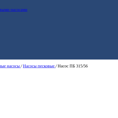
выми насосами
ые насосы
/
Насосы песковые
/
Насос ПБ 315/56