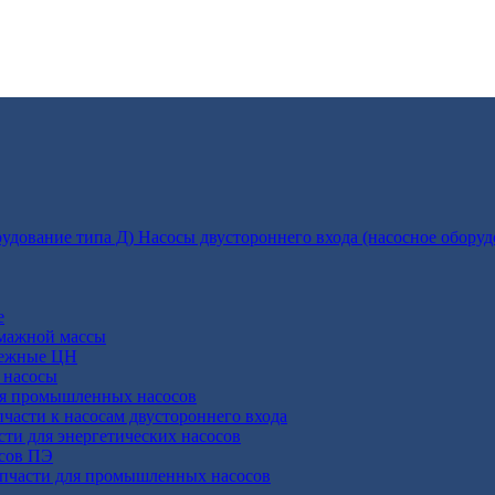
Насосы двустороннего входа (насосное оборуд
е
умажной массы
бежные ЦН
 насосы
ля промышленных насосов
пчасти к насосам двустороннего входа
сти для энергетических насосов
осов ПЭ
апчасти для промышленных насосов