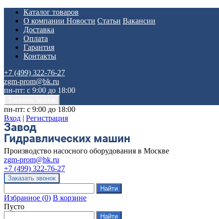
Каталог товаров
О компании
Новости
Статьи
Вакансии
Доставка
Оплата
Гарантия
Контакты
+7 (499) 322-76-27
zgm-prom@bk.ru
пн-пт: с 9:00 до 18:00
пн-пт: с 9:00 до 18:00
Вход
|
Регистрация
Производство насосного оборудования в Москве
zgm-prom@bk.ru
+7 (499) 322-76-27
Избранное
(
0
)
В корзине
Пусто