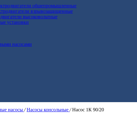
ктродвигатели общепромышленные
ктродвигатели взрывозащищенные
двигатели высоковольтные
ные установки
выми насосами
ые насосы
/
Насосы консольные
/
Насос 1К 90/20