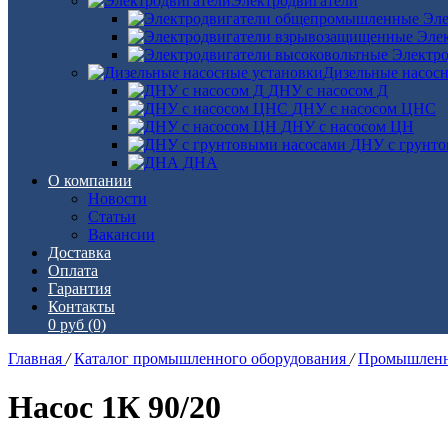
Электродвигатели
Эле
Эле
Электро
Дизельные насос
ДНУ с насосом Д
ДНУ с насосом ЦНС
ДНУ с насосом ЦН
ДНУ с грунто
ДНА
О компании
Новости
Статьи
Вакансии
Доставка
Оплата
Гарантия
Контакты
0 руб
(0)
Главная
/
Каталог промышленного оборудования
/
Промышленн
Насос 1К 90/20