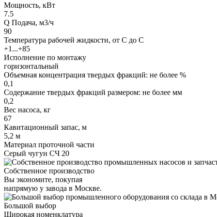
Мощность, кВт
7.5
Q Подача, м3/ч
90
Температура рабочей жидкости, от С до С
+1...+85
Исполнение по монтажу
горизонтальный
Объемная концентрация твердых фракций: не более %
0,1
Содержание твердых фракций размером: не более мм
0,2
Вес насоса, кг
67
Кавитационный запас, м
5,2 м
Материал проточной части
Серый чугун СЧ 20
Собственное производство
Вы экономите, покупая
напрямую у завода в Москве.
Большой выбор
Широкая номенклатура