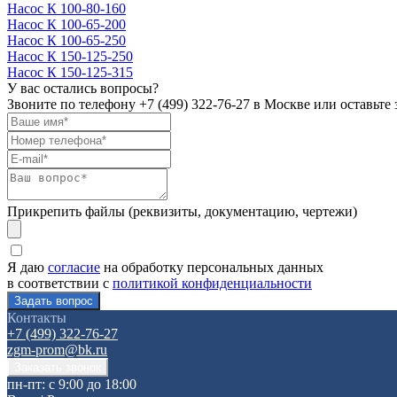
Насос К 100-80-160
Насос К 100-65-200
Насос К 100-65-250
Насос К 150-125-250
Насос К 150-125-315
У вас остались вопросы?
Звоните по телефону
+7 (499) 322-76-27
в Москве или оставьте 
Прикрепить файлы (реквизиты, документацию, чертежи)
Я даю
согласие
на обработку персональных данных
в соответствии с
политикой конфиденциальности
Контакты
+7 (499) 322-76-27
zgm-prom@bk.ru
пн-пт: с 9:00 до 18:00