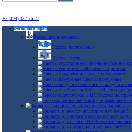
+7 (499) 322-76-27
Каталог товаров
Промышленные насосы
Насосы питательные
Насосы сетевые
Насосы секционные
Насосы химические
Насосы вакуумные
Насосы конденсатны
Насосы для б
Насосы центро
Все промышленные
Запчасти д
За
Запча
Запчасти для нас
Все з