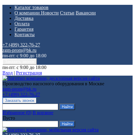
Каталог товаров
О компании
Новости
Статьи
Вакансии
Доставка
Оплата
Гарантия
Контакты
+7 (499) 322-76-27
zgm-prom@bk.ru
пн-пт: с 9:00 до 18:00
пн-пт: с 9:00 до 18:00
Вход
|
Регистрация
Производство насосного оборудования в Москве
zgm-prom@bk.ru
+7 (499) 322-76-27
Избранное
(
0
)
В корзине
Пусто