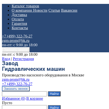
Каталог товаров
О компании
Новости
Статьи
Вакансии
Доставка
Оплата
Гарантия
Контакты
+7 (499) 322-76-27
zgm-prom@bk.ru
пн-пт: с 9:00 до 18:00
пн-пт: с 9:00 до 18:00
Вход
|
Регистрация
Производство насосного оборудования в Москве
zgm-prom@bk.ru
+7 (499) 322-76-27
Избранное
(
0
)
В корзине
Пусто