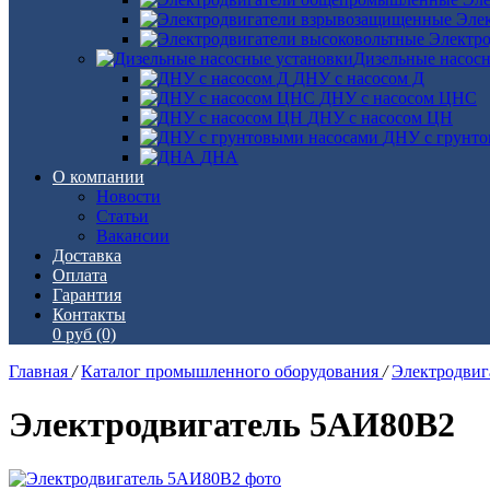
Эле
Электро
Дизельные насос
ДНУ с насосом Д
ДНУ с насосом ЦНС
ДНУ с насосом ЦН
ДНУ с грунто
ДНА
О компании
Новости
Статьи
Вакансии
Доставка
Оплата
Гарантия
Контакты
0 руб
(0)
Главная
/
Каталог промышленного оборудования
/
Электродви
Электродвигатель 5АИ80В2