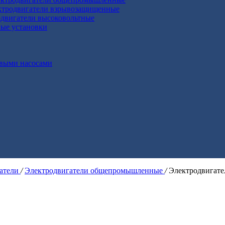
ктродвигатели взрывозащищенные
двигатели высоковольтные
ные установки
выми насосами
гатели
/
Электродвигатели общепромышленные
/
Электродвигат