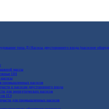
Насосы двустороннего входа (насосное оборуд
е
умажной массы
бежные ЦН
 насосы
ля промышленных насосов
пчасти к насосам двустороннего входа
сти для энергетических насосов
осов ПЭ
апчасти для промышленных насосов
ктродвигатели общепромышленные