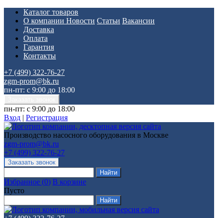
Каталог товаров
О компании
Новости
Статьи
Вакансии
Доставка
Оплата
Гарантия
Контакты
+7 (499) 322-76-27
zgm-prom@bk.ru
пн-пт: с 9:00 до 18:00
пн-пт: с 9:00 до 18:00
Вход
|
Регистрация
Производство насосного оборудования в Москве
zgm-prom@bk.ru
+7 (499) 322-76-27
Избранное
(
0
)
В корзине
Пусто