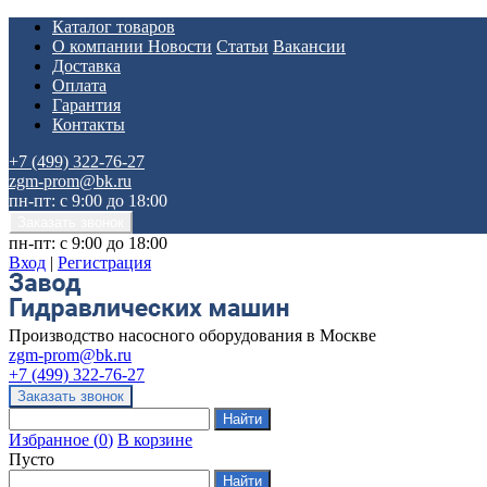
Каталог товаров
О компании
Новости
Статьи
Вакансии
Доставка
Оплата
Гарантия
Контакты
+7 (499) 322-76-27
zgm-prom@bk.ru
пн-пт: с 9:00 до 18:00
пн-пт: с 9:00 до 18:00
Вход
|
Регистрация
Производство насосного оборудования в Москве
zgm-prom@bk.ru
+7 (499) 322-76-27
Избранное
(
0
)
В корзине
Пусто