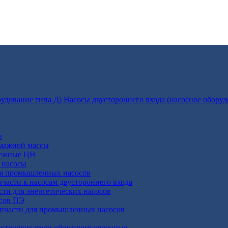
Насосы двустороннего входа (насосное оборуд
е
умажной массы
бежные ЦН
 насосы
ля промышленных насосов
пчасти к насосам двустороннего входа
сти для энергетических насосов
осов ПЭ
апчасти для промышленных насосов
ктродвигатели общепромышленные