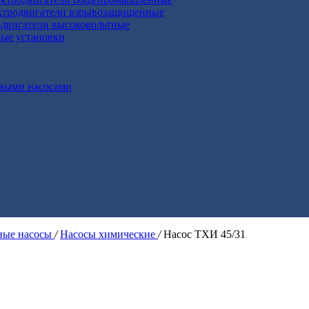
ктродвигатели взрывозащищенные
двигатели высоковольтные
ные установки
выми насосами
ые насосы
/
Насосы химические
/
Насос ТХИ 45/31