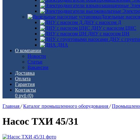
Эле
Электро
Дизельные насос
ДНУ с насосом Д
ДНУ с насосом ЦНС
ДНУ с насосом ЦН
ДНУ с грунто
ДНА
О компании
Новости
Статьи
Вакансии
Доставка
Оплата
Гарантия
Контакты
0 руб
(0)
Главная
/
Каталог промышленного оборудования
/
Промышленн
Насос ТХИ 45/31