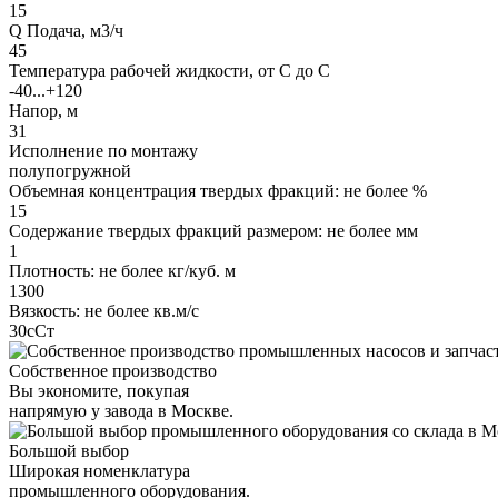
15
Q Подача, м3/ч
45
Температура рабочей жидкости, от С до С
-40...+120
Напор, м
31
Исполнение по монтажу
полупогружной
Объемная концентрация твердых фракций: не более %
15
Содержание твердых фракций размером: не более мм
1
Плотность: не более кг/куб. м
1300
Вязкость: не более кв.м/с
30сСт
Собственное производство
Вы экономите, покупая
напрямую у завода в Москве.
Большой выбор
Широкая номенклатура
промышленного оборудования.