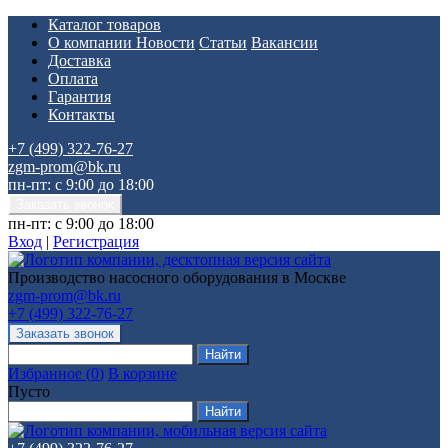
Каталог товаров
О компании
Новости
Статьи
Вакансии
Доставка
Оплата
Гарантия
Контакты
+7 (499) 322-76-27
zgm-prom@bk.ru
пн-пт: с 9:00 до 18:00
пн-пт: с 9:00 до 18:00
Вход
|
Регистрация
Производство насосного оборудования в Москве
zgm-prom@bk.ru
+7 (499) 322-76-27
Избранное
(
0
)
В корзине
Пусто