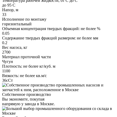
Температура рабочей жидкости, от С до С
до 95 С
Напор, м
33
Исполнение по монтажу
горизонтальный
Объемная концентрация твердых фракций: не более %
0.05
Содержание твердых фракций размером: не более мм
0.2
Вес насоса, кг
2700
Материал проточной части
Чугун
Плотность: не более кг/куб. м
1100
Вязкость: не более кв.м/с
36сСт
Собственное производство
Вы экономите, покупая
напрямую у завода в Москве.