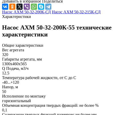
Добавить в избранное
Поделиться
Насос АХМ 50-32-200К-СД
Насос АХМ 50-32-215К-СД
Характеристики
Насос АХМ 50-32-200К-55 технические
характеристики
Общие характеристики
Вес агрегата
320
Габариты агрегата, мм
1300х460х565
Q Подача, м3/ч
12.5
Температура рабочей жидкости, от С до С
-40...+120
Напор, м
50
Исполнение по монтажу
горизонтальный
Объемная концентрация твердых фракций: не более %
0,1
Содержание твердых фракций размером: не более мм