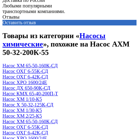
Доставка по России
Любыми популярными
транспортными компаниями.
Отзывы
Оставить отзыв
Товары из категории «
Насосы
химические
», похожие на Насос АХМ
50-32-200К-55
Насос ХМ 65-50-160К-СД
Насос ОХГ 6-55К-СД
Насос ОХГ 6-42К-СД
Насос ХРО 1600/24Е
Насос ДХ 650-90К-СД
Насос КМХ 65-40-200П-Т
Насос ХМ 1/10-К5
Насос Х 50-32-125К-СД
Насос ХМ 1/30-К5
Насос ХМ 2/25-К5
Насос ХМ 65-50-160К-СД
Насос ОХГ 6-55К-СД
Насос ОХГ 6-42К-СД
Насос ХРО 1600/24Е