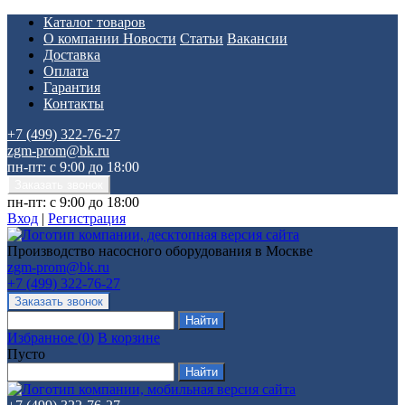
Каталог товаров
О компании
Новости
Статьи
Вакансии
Доставка
Оплата
Гарантия
Контакты
+7 (499) 322-76-27
zgm-prom@bk.ru
пн-пт: с 9:00 до 18:00
пн-пт: с 9:00 до 18:00
Вход
|
Регистрация
Производство насосного оборудования в Москве
zgm-prom@bk.ru
+7 (499) 322-76-27
Избранное
(
0
)
В корзине
Пусто