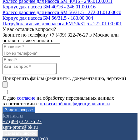
Колесо рабочее для насоса БМ 40/16 - 246.01.00.011
Корпус для насоса БМ 40/16 - 246.01.00.016
Колесо рабочее для насоса БМ 56/31,5 - 272.01.01.000сб
Корпус для насоса БМ 56/31,5 - 183.00.004
Патрубок всасыв. для насоса БМ 56/31,5 - 272.01.00.001
У вас остались вопросы?
Звоните по телефону
+7 (499) 322-76-27
в Москве или
оставьте заявку онлайн.
Прикрепить файлы (реквизиты, документацию, чертежи)
Я даю
согласие
на обработку персональных данных
в соответствии с
политикой конфиденциальности
Контакты
+7 (499) 322-76-27
zgm-prom@bk.ru
пн-пт: с 9:00 до 18:00