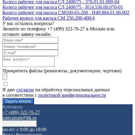
Колесо рабочее для насоса СД 2400/75 - 376.01.01.000-04
Колесо рабочее для насоса СД 2400/75 - Н14.536.00.070-01
Колесо рабочее для насоса СМ100-65-200 - Н49.884.01.00.002
Рабочее колесо для насоса СМ 250-200-400/4
У вас остались вопросы?
Звоните по телефону
+7 (499) 322-76-27
в Москве или
оставьте заявку онлайн.
Прикрепить файлы (реквизиты, документацию, чертежи)
Я даю
согласие
на обработку персональных данных
в соответствии с
политикой конфиденциальности
Контакты
+7 (499) 322-76-27
zgm-prom@bk.ru
пн-пт: с 9:00 до 18:00
Вход
|
Регистрация