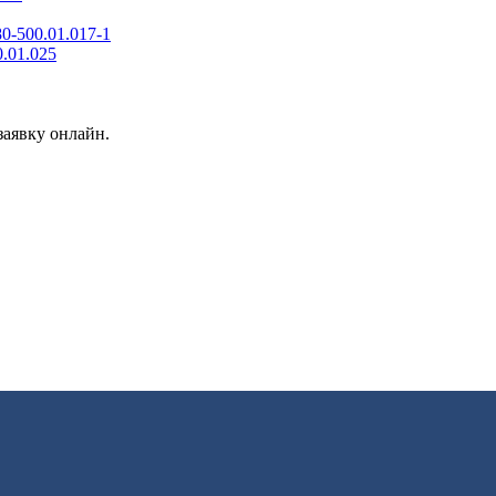
0-500.01.017-1
.01.025
заявку онлайн.