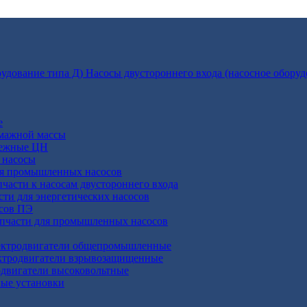
Насосы двустороннего входа (насосное оборуд
е
умажной массы
бежные ЦН
 насосы
ля промышленных насосов
пчасти к насосам двустороннего входа
сти для энергетических насосов
осов ПЭ
апчасти для промышленных насосов
ктродвигатели общепромышленные
ктродвигатели взрывозащищенные
двигатели высоковольтные
ные установки