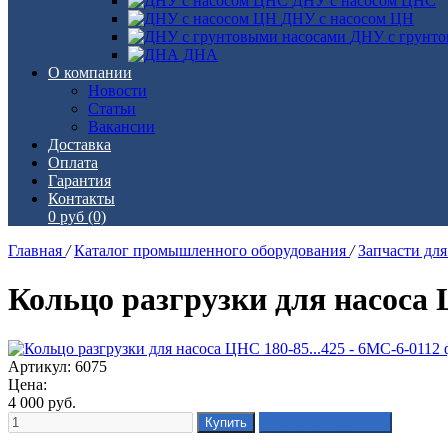
ДНУ с насосом ЦНС
ДНУ с насосом ЦН
ДНУ с грунто
ДНА
О компании
Новости
Статьи
Вакансии
Доставка
Оплата
Гарантия
Контакты
0 руб
(0)
Главная
/
Каталог промышленного оборудования
/
Запчасти дл
Кольцо разгрузки для насоса 
Артикул: 6075
Цена:
4 000
руб.