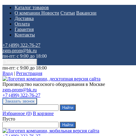
Каталог товаров
О компании
Новости
Статьи
Вакансии
Доставка
Оплата
Гарантия
Контакты
+7 (499) 322-76-27
zgm-prom@bk.ru
пн-пт: с 9:00 до 18:00
пн-пт: с 9:00 до 18:00
Вход
|
Регистрация
Производство насосного оборудования в Москве
zgm-prom@bk.ru
+7 (499) 322-76-27
Избранное
(
0
)
В корзине
Пусто