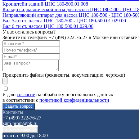
Кронштейн задний ЦНС 180-500.01.008
Кольцо гидравлической пяты для насоса ЦНС 180-500 - ЦНС 18
Направляющий аппарат для насоса ЦНС 180-500 - ЦНС 180-500
Вал 5-ти ст. насоса ЦНС 180-500 - ЦНС 180-500.01.029.00
Вал 6-ти ст. насоса ЦНС 180-500.01.029.06
У вас остались вопросы?
Звоните по телефону
+7 (499) 322-76-27
в Москве или оставьте 
Прикрепить файлы (реквизиты, документацию, чертежи)
Я даю
согласие
на обработку персональных данных
в соответствии с
политикой конфиденциальности
Контакты
+7 (499) 322-76-27
zgm-prom@bk.ru
пн-пт: с 9:00 до 18:00