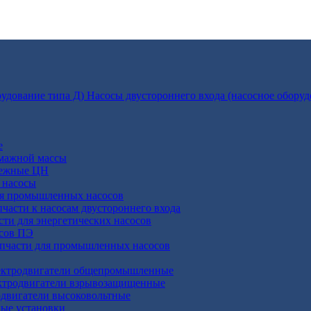
Насосы двустороннего входа (насосное оборуд
е
умажной массы
бежные ЦН
 насосы
ля промышленных насосов
пчасти к насосам двустороннего входа
сти для энергетических насосов
осов ПЭ
апчасти для промышленных насосов
ктродвигатели общепромышленные
ктродвигатели взрывозащищенные
двигатели высоковольтные
ные установки