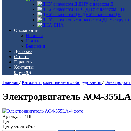
ДНУ с насосом Д
ДНУ с насосом ЦНС
ДНУ с насосом ЦН
ДНУ с грунто
ДНА
О компании
Новости
Статьи
Вакансии
Доставка
Оплата
Гарантия
Контакты
0 руб
(0)
Главная
/
Каталог промышленного оборудования
/
Электродви
Электродвигатель АО4-355LА
Артикул: 1418
Цена:
Цену уточняйте