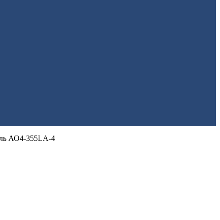
ль АО4-355LА-4