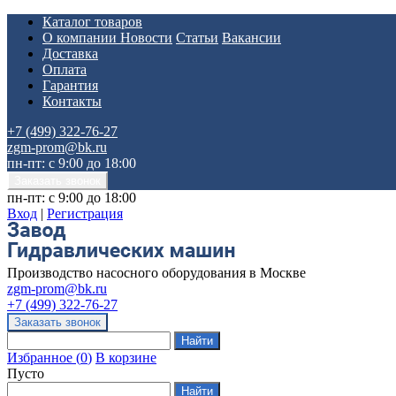
Каталог товаров
О компании
Новости
Статьи
Вакансии
Доставка
Оплата
Гарантия
Контакты
+7 (499) 322-76-27
zgm-prom@bk.ru
пн-пт: с 9:00 до 18:00
пн-пт: с 9:00 до 18:00
Вход
|
Регистрация
Производство насосного оборудования в Москве
zgm-prom@bk.ru
+7 (499) 322-76-27
Избранное
(
0
)
В корзине
Пусто