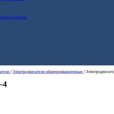
выми насосами
гатели
/
Электродвигатели общепромышленные
/
Электродвигате
-4