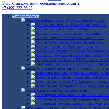
+7 (499) 322-76-27
Каталог товаров
Промышленные насосы
Насосы питательные
Насосы сетевые
Насосы секционные
Насосы химические
Насосы вакуумные
Насосы конденсатны
Насосы для б
Насосы центро
Все промышленные
Запчасти д
За
Запча
Запчасти для нас
Все з
Электродвигатели
Эле
Эле
Электро
Дизельные насос