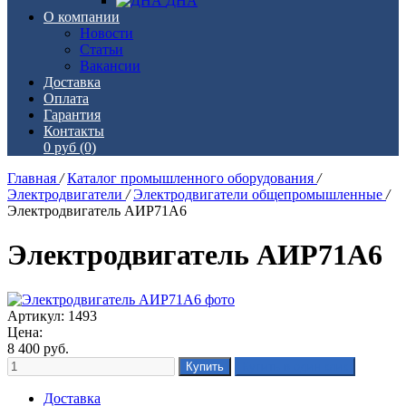
ДНА
О компании
Новости
Статьи
Вакансии
Доставка
Оплата
Гарантия
Контакты
0 руб
(0)
Главная
/
Каталог промышленного оборудования
/
Электродвигатели
/
Электродвигатели общепромышленные
/
Электродвигатель АИР71А6
Электродвигатель АИР71А6
Артикул: 1493
Цена:
8 400
руб.
Доставка