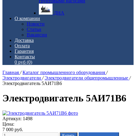
грунтовыми насосами
ДНА
О компании
Новости
Статьи
Вакансии
Доставка
Оплата
Гарантия
Контакты
0 руб
(0)
Главная
/
Каталог промышленного оборудования
/
Электродвигатели
/
Электродвигатели общепромышленные
/
Электродвигатель 5АИ71В6
Электродвигатель 5АИ71В6
Артикул: 1498
Цена:
7 000
руб.