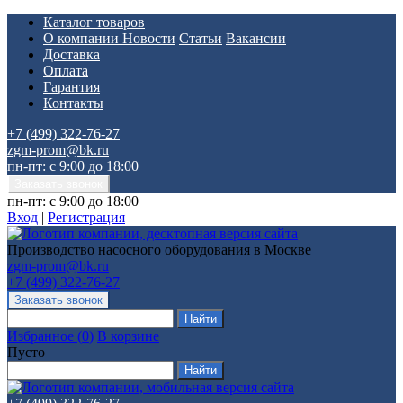
Каталог товаров
О компании
Новости
Статьи
Вакансии
Доставка
Оплата
Гарантия
Контакты
+7 (499) 322-76-27
zgm-prom@bk.ru
пн-пт: с 9:00 до 18:00
пн-пт: с 9:00 до 18:00
Вход
|
Регистрация
Производство насосного оборудования в Москве
zgm-prom@bk.ru
+7 (499) 322-76-27
Избранное
(
0
)
В корзине
Пусто