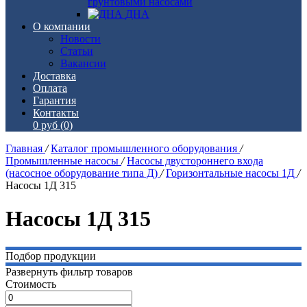
грунтовыми насосами
ДНА
О компании
Новости
Статьи
Вакансии
Доставка
Оплата
Гарантия
Контакты
0 руб
(0)
Главная
/
Каталог промышленного оборудования
/
Промышленные насосы
/
Насосы двустороннего входа
(насосное оборудование типа Д)
/
Горизонтальные насосы 1Д
/
Насосы 1Д 315
Насосы 1Д 315
Подбор продукции
Развернуть фильтр товаров
Стоимость