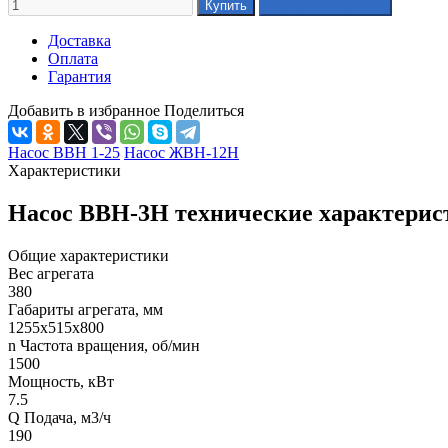
Доставка
Оплата
Гарантия
Добавить в избранное
Поделиться
Насос ВВН 1-25
Насос ЖВН-12Н
Характеристики
Насос ВВН-3Н технические характерис
Общие характеристики
Вес агрегата
380
Габариты агрегата, мм
1255х515х800
n Частота вращения, об/мин
1500
Мощность, кВт
7.5
Q Подача, м3/ч
190