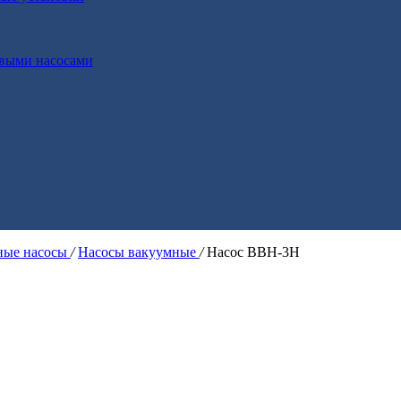
выми насосами
ые насосы
/
Насосы вакуумные
/
Насос ВВН-3Н