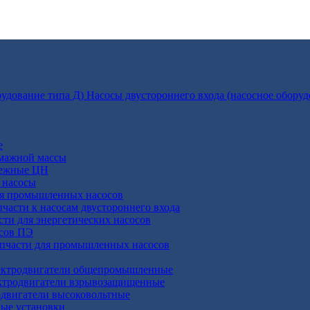
Насосы двустороннего входа (насосное оборуд
е
умажной массы
бежные ЦН
 насосы
ля промышленных насосов
пчасти к насосам двустороннего входа
сти для энергетических насосов
осов ПЭ
апчасти для промышленных насосов
ктродвигатели общепромышленные
ктродвигатели взрывозащищенные
двигатели высоковольтные
ные установки