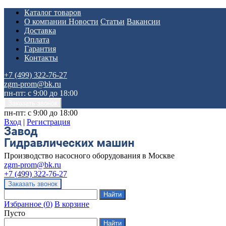
Каталог товаров
О компании
Новости
Статьи
Вакансии
Доставка
Оплата
Гарантия
Контакты
+7 (499) 322-76-27
zgm-prom@bk.ru
пн-пт: с 9:00 до 18:00
пн-пт: с 9:00 до 18:00
Вход
|
Регистрация
Производство насосного оборудования в Москве
zgm-prom@bk.ru
+7 (499) 322-76-27
Избранное
(
0
)
В корзине
Пусто