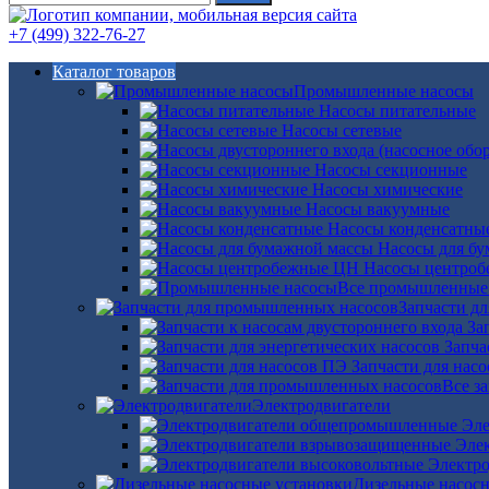
+7 (499) 322-76-27
Каталог товаров
Промышленные насосы
Насосы питательные
Насосы сетевые
Насосы секционные
Насосы химические
Насосы вакуумные
Насосы конденсатны
Насосы для б
Насосы центро
Все промышленные
Запчасти д
За
Запча
Запчасти для нас
Все з
Электродвигатели
Эле
Эле
Электро
Дизельные насос