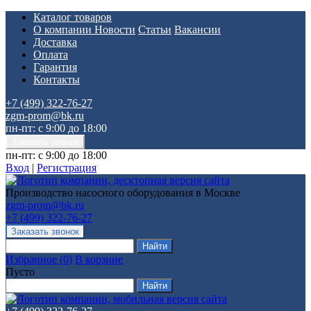
Каталог товаров
О компании
Новости
Статьи
Вакансии
Доставка
Оплата
Гарантия
Контакты
+7 (499) 322-76-27
zgm-prom@bk.ru
пн-пт: с 9:00 до 18:00
пн-пт: с 9:00 до 18:00
Вход
|
Регистрация
Производство насосного оборудования в Москве
zgm-prom@bk.ru
+7 (499) 322-76-27
Избранное
(
0
)
В корзине
Пусто